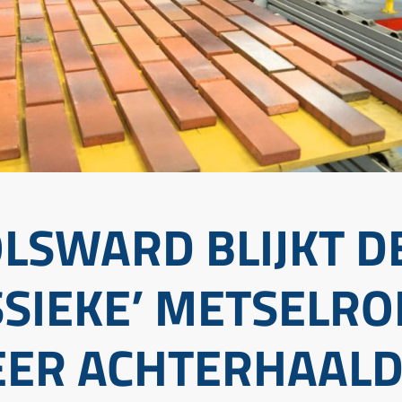
OLSWARD BLIJKT D
SSIEKE’ METSELR
ER ACHTERHAAL