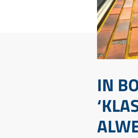
IN B
‘KLA
ALWE