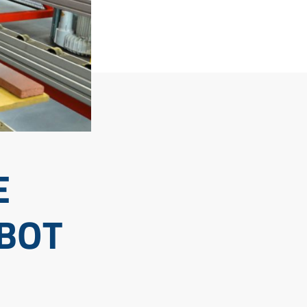
E
OBOT
D