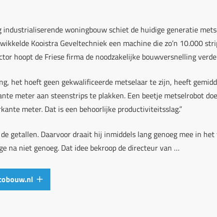
 industrialiserende woningbouw schiet de huidige generatie metsel
wikkelde Kooistra Geveltechniek een machine die zo’n 10.000 strip
tor hoopt de Friese firma de noodzakelijke bouwversnelling verder
g, het hoeft geen gekwalificeerde metselaar te zijn, heeft gemidd
nte meter aan steenstrips te plakken. Een beetje metselrobot doe
kante meter. Dat is een behoorlijke productiviteitsslag.”
de getallen. Daarvoor draait hij inmiddels lang genoeg mee in het 
ge na niet genoeg. Dat idee bekroop de directeur van …
 cobouw.nl